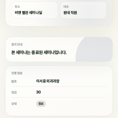
장소
대상
비엔 별관 세미나실
원내 직원
참석 안내
본 세미나는 종료된 세미나입니다.
진행 정보
이서윤 외과과장
발표
30
정원
상태
종료