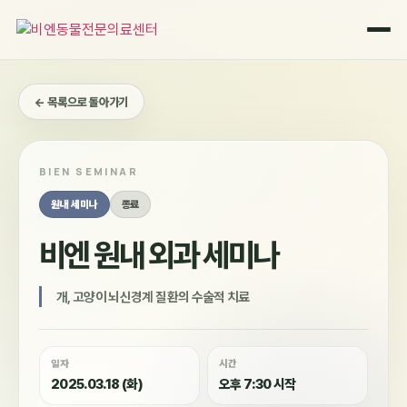
콘
텐
츠
로
건
← 목록으로 돌아가기
너
뛰
기
BIEN SEMINAR
원내 세미나
종료
비엔 원내 외과 세미나
개, 고양이 뇌신경계 질환의 수술적 치료
일자
시간
2025.03.18 (화)
오후 7:30 시작