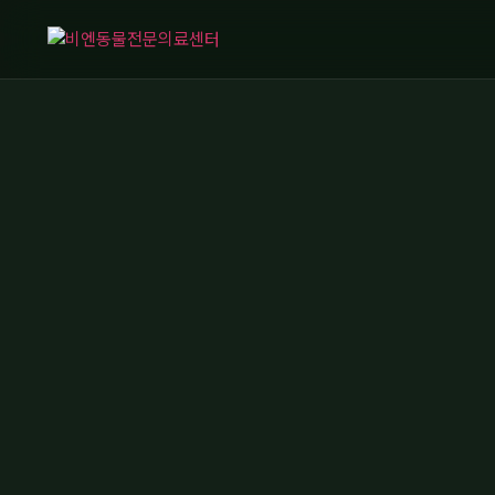
콘
텐
츠
로
건
너
뛰
기