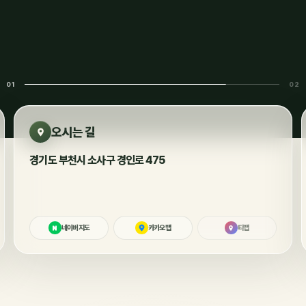
01
02
오시는 길
경기도 부천시 소사구 경인로 475
네이버지도
카카오맵
티맵