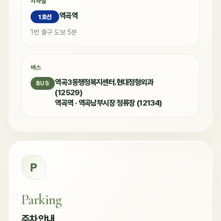
지하철
역곡역
1호선
1번 출구 도보 5분
버스
역곡3동행정복지센터.현대정형외과
BUS
(12529)
역곡역 · 역곡남부시장 정류장 (12134)
Parking
주차 안내