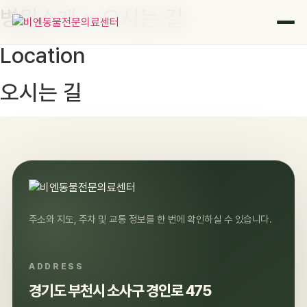
병원소개 > 오시는 길
콘
텐
츠
Location
로
건
오시는 길
너
뛰
기
주소와 지도, 주차 및 교통 정보를 한 번에 확인하실 수 있습니다.
ADDRESS
경기도 부천시 소사구 경인로 475