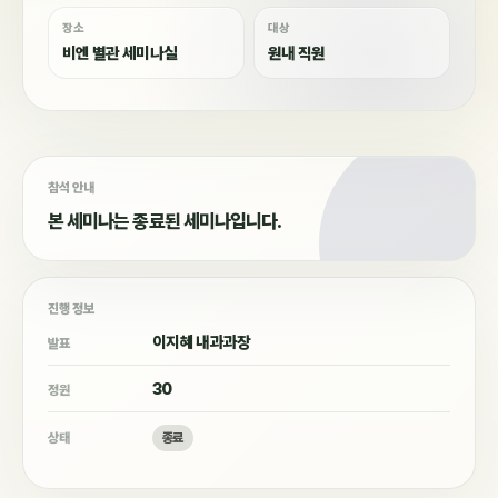
장소
대상
비엔 별관 세미나실
원내 직원
참석 안내
본 세미나는 종료된 세미나입니다.
진행 정보
이지혜 내과과장
발표
30
정원
상태
종료