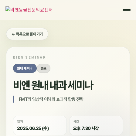
콘
텐
츠
로
건
← 목록으로 돌아가기
너
뛰
기
BIEN SEMINAR
원내 세미나
종료
비엔 원내 내과 세미나
FMT의 임상적 이해와 효과적 활용 전략
일자
시간
2025.06.25 (수)
오후 7:30 시작