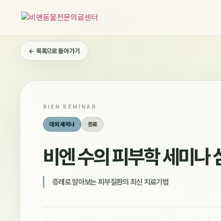
콘
텐
츠
로
← 목록으로 돌아가기
건
너
뛰
기
BIEN SEMINAR
대외 세미나
종료
비엔 수의 피부학 세미나
증례로 알아보는 피부질환의 최신 치료기법