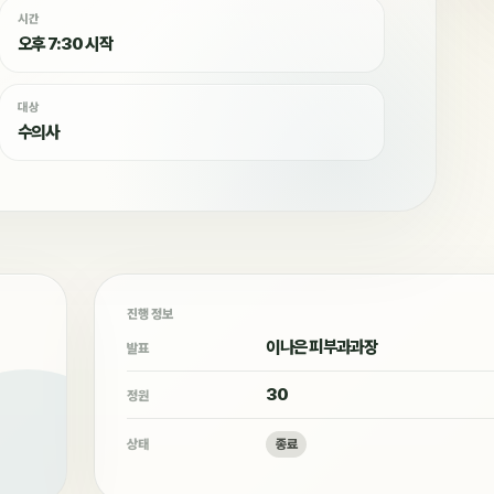
시간
오후 7:30 시작
대상
수의사
진행 정보
이나은 피부과과장
발표
30
정원
상태
종료