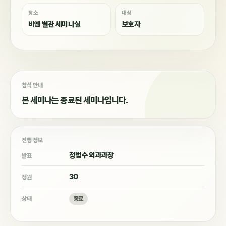
장소
대상
비엔 별관 세미나실
보호자
참석 안내
본 세미나는 종료된 세미나입니다.
진행 정보
정범수 외과과장
발표
30
정원
상태
종료