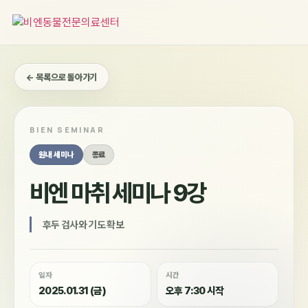
콘
텐
츠
로
건
← 목록으로 돌아가기
너
뛰
기
BIEN SEMINAR
원내 세미나
종료
비엔 마취 세미나 9강
후두 검사와 기도 확보
일자
시간
2025.01.31 (금)
오후 7:30 시작