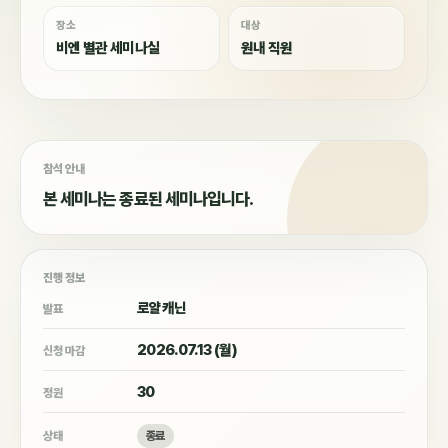
장소
대상
비엔 별관 세미나실
원내 직원
참석 안내
본 세미나는 종료된 세미나입니다.
진행 정보
로얄캐닌
발표
2026.07.13 (월)
신청 마감
30
정원
상태
종료