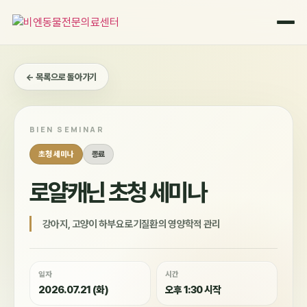
콘
텐
츠
로
건
← 목록으로 돌아가기
너
뛰
기
BIEN SEMINAR
초청 세미나
종료
로얄캐닌 초청 세미나
강아지, 고양이 하부요로기질환의 영양학적 관리
일자
시간
2026.07.21 (화)
오후 1:30 시작