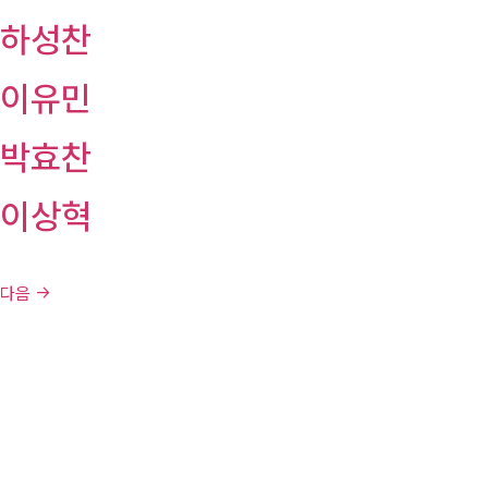
하성찬
이유민
박효찬
이상혁
다음
→