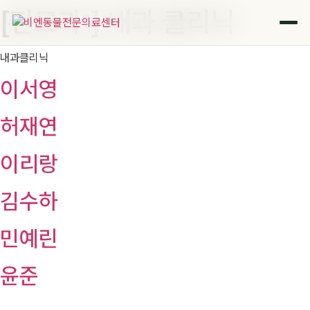
[진료과:]
내과 클리닉
콘
텐
츠
내과클리닉
로
건
이서영
너
뛰
허재연
기
이리랑
김수하
민예린
윤준