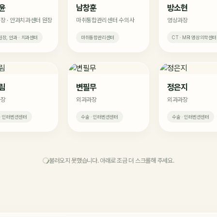
윤
남창훈
방소현
장 · 안과치과센터 원장
마취통합관리센터 수의사
영상과장
장, 안과 · 치과센터
마취통합관리센터
CT · MRI 영상의학센터
림
변필무
정은지
과장
외과과장
외과과장
· 인터벤션센터
수술 · 인터벤션센터
수술 · 인터벤션센터
불러오지 못했습니다. 아래로 조금 더 스크롤해 주세요.