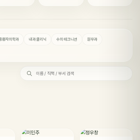
중환자의학과
내과 클리닉
수의 테크니션
원무과