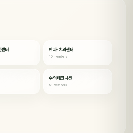
션센터
안과 · 치과센터
10 members
수의 테크니션
51 members