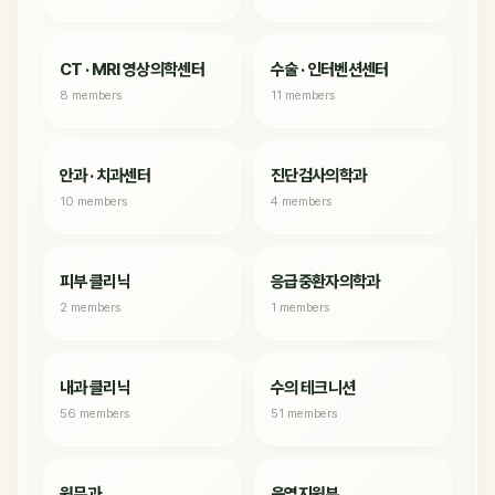
CT · MRI 영상의학센터
수술 · 인터벤션센터
8 members
11 members
안과 · 치과센터
진단검사의학과
10 members
4 members
피부 클리닉
응급중환자의학과
2 members
1 members
내과 클리닉
수의 테크니션
56 members
51 members
원무과
운영지원부