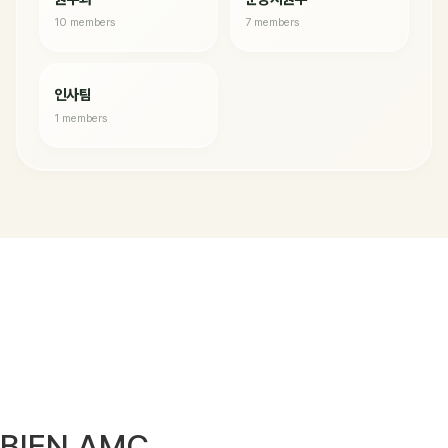
10 members
7 members
인사팀
1 members
BIEN AMC