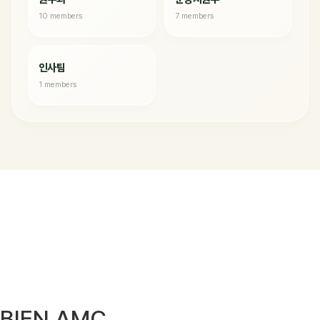
10 members
7 members
인사팀
1 members
BIEN AMC