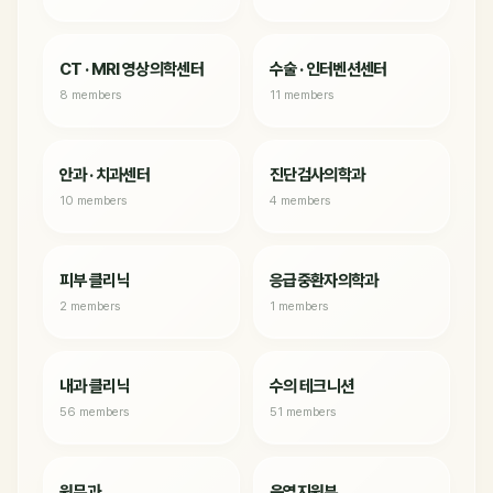
CT · MRI 영상의학센터
수술 · 인터벤션센터
8 members
11 members
안과 · 치과센터
진단검사의학과
10 members
4 members
피부 클리닉
응급중환자의학과
2 members
1 members
내과 클리닉
수의 테크니션
56 members
51 members
원무과
운영지원부