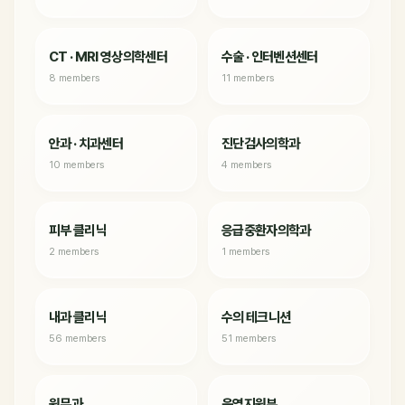
CT · MRI 영상의학센터
수술 · 인터벤션센터
8 members
11 members
안과 · 치과센터
진단검사의학과
10 members
4 members
피부 클리닉
응급중환자의학과
2 members
1 members
내과 클리닉
수의 테크니션
56 members
51 members
원무과
운영지원부