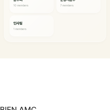
10 members
7 members
인사팀
1 members
BIEN AMC