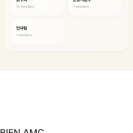
10 members
7 members
인사팀
1 members
BIEN AMC