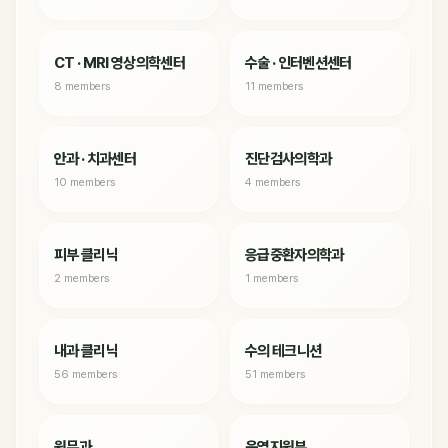
CT · MRI 영상의학센터
수술 · 인터벤션센터
8 members
11 members
안과 · 치과센터
진단검사의학과
10 members
4 members
피부 클리닉
응급중환자의학과
2 members
1 members
내과 클리닉
수의 테크니션
56 members
51 members
원무과
운영지원부