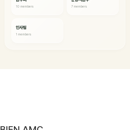
10 members
7 members
인사팀
1 members
BIEN AMC