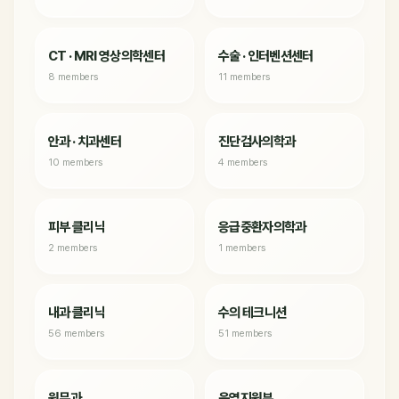
CT · MRI 영상의학센터
수술 · 인터벤션센터
8 members
11 members
안과 · 치과센터
진단검사의학과
10 members
4 members
피부 클리닉
응급중환자의학과
2 members
1 members
내과 클리닉
수의 테크니션
56 members
51 members
원무과
운영지원부